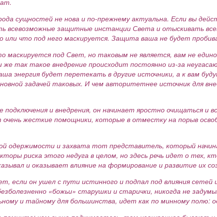
жат.
рода сущностей не нова и по-прежнему актуальна. Если вы дей
ть всевозможные защитные инстанции Света и отыскивать всев
или что под него маскируется. Защита ваша не будет пробив
что маскируется под Свет, но таковым не является, вам не еди
ли же так такое внедрение происходит постоянно из-за неуга
аша энергия будет перетекать в другие источники, а к вам бу
сновной задачей таковых. И чем авторитетнее источник для вн
 подключения и внедрения, он начинает яростно очищаться и вс
ят очень жесткие помощники, которые в отместку на порыв ос
ой одержимости и захвата тот представитель, который начина
торы риска этого недуга в целом, но здесь речь идет о тех, кт
казывал и оказывает влияние на формирование и развитие их соз
, если он ушел с пути истинного и подпал под влияния сетей 
езболезненно «божьи» старушки и старички, никогда не задумы
льному и тайному для большинства, идет как по минному полю: 
но помните: чем выше поднимаетесь, тем изощреннее бывают и