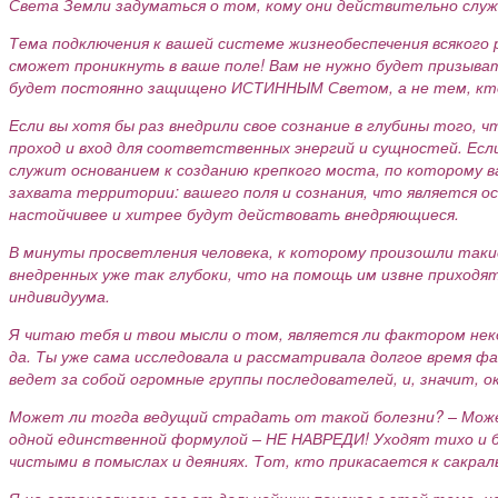
Света Земли задуматься о том, кому они действительно слу
Тема подключения к вашей системе жизнеобеспечения всякого 
сможет проникнуть в ваше поле! Вам не нужно будет призыва
будет постоянно защищено ИСТИННЫМ Светом, а не тем, кто 
Если вы хотя бы раз внедрили свое сознание в глубины того, 
проход и вход для соответственных энергий и сущностей. Ес
служит основанием к созданию крепкого моста, по которому в
захвата территории: вашего поля и сознания, что является о
настойчивее и хитрее будут действовать внедряющиеся.
В минуты просветления человека, к которому произошли такие
внедренных уже так глубоки, что на помощь им извне приход
индивидуума.
Я читаю тебя и твои мысли о том, является ли фактором нек
да. Ты уже сама исследовала и рассматривала долгое время фак
ведет за собой огромные группы последователей, и, значит, о
Может ли тогда ведущий страдать от такой болезни? – Может
одной единственной формулой – НЕ НАВРЕДИ! Уходят тихо и б
чистыми в помыслах и деяниях. Тот, кто прикасается к сакра
Я не останавливаю вас от дальнейших поисков в этой теме, 