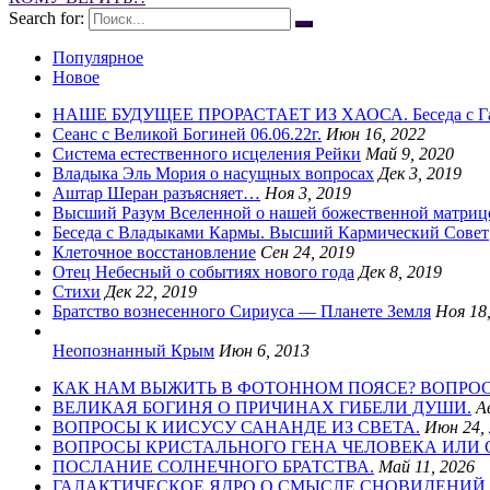
Search for:
Популярное
Новое
НАШЕ БУДУЩЕЕ ПРОРАСТАЕТ ИЗ ХАОСА. Беседа с Гал
Сеанс с Великой Богиней 06.06.22г.
Июн 16, 2022
Система естественного исцеления Рейки
Май 9, 2020
Владыка Эль Мория о насущных вопросах
Дек 3, 2019
Аштар Шеран разъясняет…
Ноя 3, 2019
Высший Разум Вселенной о нашей божественной матриц
Беседа с Владыками Кармы. Высший Кармический Совет
Клеточное восстановление
Сен 24, 2019
Отец Небесный о событиях нового года
Дек 8, 2019
Стихи
Дек 22, 2019
Братство вознесенного Сириуса — Планете Земля
Ноя 18
Неопознанный Крым
Июн 6, 2013
КАК НАМ ВЫЖИТЬ В ФОТОННОМ ПОЯСЕ? ВОПРОС
ВЕЛИКАЯ БОГИНЯ О ПРИЧИНАХ ГИБЕЛИ ДУШИ.
А
ВОПРОСЫ К ИИСУСУ САНАНДЕ ИЗ СВЕТА.
Июн 24,
ВОПРОСЫ КРИСТАЛЬНОГО ГЕНА ЧЕЛОВЕКА ИЛИ
ПОСЛАНИЕ СОЛНЕЧНОГО БРАТСТВА.
Май 11, 2026
ГАЛАКТИЧЕСКОЕ ЯДРО О СМЫСЛЕ СНОВИДЕНИЙ 