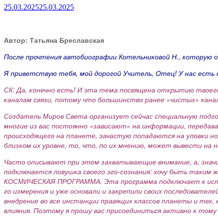
25.03.2025
25.03.2025
Автор: Татьяна Бреславская
После прочтения автобиографии Котельниковой Н., которую она
Я приветствую тебя, мой дорогой Учитель, Отец! У нас есть
СК: Да, конечно есть! И эта тема посвящена открытию твоего
каналам связи, потому что большинство ранее «чистых» кана
Создатель Миров Света организует сейчас специальную подгот
многие из вас постоянно «зависают» на информации, передав
происходящего на планете, зачастую попадаются на уловки н
близком их уровне, то, что, по их мнению, может вывести на 
Часто описывают при этом захватывающие внимание, а, значи
подключается ловушка своего эго-сознания: хочу быть таким
КОСМИЧЕСКАЯ ПРОГРАММА. Эта программа подключает к источн
го измерения и уже основали и закрепили своих последователе
внедрение во все инстанции правящих классов планеты и тех,
влияния. Поэтому я прошу вас присоединиться активно к тому