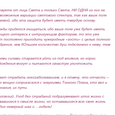
ствуете от лица Света и только Света, НИ ОДНА из них не
озможные вариации светового спектра, так как ваше поле
аемой, ибо эта защита будет иметь твердую основу.
ножды придется очищаться, ибо ваше поле уже будет иметь
сающего интереса к интригующим факторам, то это уже
дут постоянно приходить чужеродные «гости» с целью полного
едрения, чем бОльшее количество душ подключено к нему, тем
еми силами старается уйти из-под влияния, но корни
вобождения могут и пытаются зачастую уничтожить
ет страдать онкозаболеванием, и я отвечу, что отчасти –
о мощно соприкасался с энергиями Тонкого Плана, кто вел и
нания, их пути.
иллюзий. Уход без страданий подразумевает итог жизни с
вавшиеся о смысле жизни, но остававшиеся всю свою жизнь
один неверный шаг и …гибель!
 испытания и ловушки тьмы и «серых». Если ты задашь мне