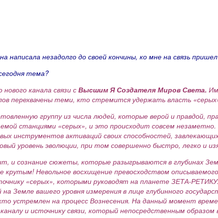
 написала незадолго до своей кончины, ко мне на связь пришел
 сегодня тема?
 нового канала связи с
Высшим Я Создателя Миров Света.
Им
лов перехвачены теми, кто стремится удержать власть «серых
овленную группу из числа людей, которые верой и правдой, пр
аемой станциями «серых», и это происходит совсем незаметно.
овых инструментов активаций своих способностей, завлекающих
новый уровень эволюции, при том совершенно быстро, легко и и
т, и сознание сюжеты, которые разыгрываются в глубинах Земл
 же крутым! Невольное восхищение превосходством описываемо
ику «серых», которыми руководят на планете ЗЕТА-РЕТИКУЛЫ.
й на Земле вашего уровня измерения в лице глубинного государ
 кто устремлен на процесс Вознесения. На данный момент време
 каналу и источнику связи, который непосредственным образом 