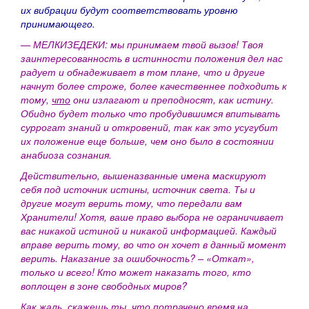
их вибрации будут соответствовать уровню
принимающего.
— МЕЛКИЗЕДЕКИ: мы принимаем твой вызов! Твоя
заинтересованность в истинности положения дел нас
радует и обнадеживает в том плане, что и другие
начнут более строже, более качественнее подходить к
тому,
что
они излагают и преподносят, как истину.
Обидно будет только что пробудившимся впитывать
суррогат знаний и откровений, так как это усугубит
их положение еще больше, чем оно было в состоянии
анабиоза сознания.
Действительно, вышеназванные имена маскируют
себя под источник истины, источник света. Ты и
другие могут верить тому, что передали вам
Хранители! Хотя, ваше право выбора не ограничивает
вас никакой истиной и никакой информацией. Каждый
вправе верить тому, во что он хочет в данный момент
верить. Наказание за ошибочность? – «Откат»,
только и всего! Кто может наказать того, кто
воплощен в зоне свободных миров?
Как жаль, скажешь ты, что потрачено время на