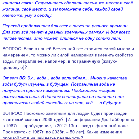
каналом связи. Стремитесь сделать таким же местом своё
жилище, своё место, и вы поможете себе, каждой своей
клеточке, уму и сердцу.
Переход продолжится для всех в течение разного времени.
Для всех всё течет в разных временных рамках. И для всего
человечества это может длиться не одну сотню лет.
ВОПРОС: Если в нашей Вселенной все строится силой мысли и
намерением, то можно ли силой намерения изменить свойство
воды, превратив её, например, в
пограничную
(живую/
целебную)?
Ответ ВБ:
Эх…вода…вода волшебная… Многие качества
воды будут изучены в будущем. Пограничная вода не
получится просто намерением. Необходима мощная
психическая сила. В данном воплощении на планете нет
практически людей способных на это, всё — в будущем.
ВОПРОС: Насколько заметным для людей будет произведен
квантовый скачок в 2038году? [Из информации Дж. Тайберонна:
в 1987г. – пробуждение, в 2012-13г.г.- вход в фотонный пояс.
Промежуток с 1987г. по 2038г. = 50 лет]. Какие изменения
произойдут в нашей ветке реальности?