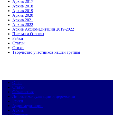
Архив 2017
Архив 2018
Архив 2019
Архив 2020
Архив 2021
Архив 2022
Архив Аудиомедитаций 2019-2022
Письма и Отзывы
Рейки
Статьи
Стихи
Творчество участников нашей группы
О нас
Статьи
Объявления
Личные консультации и церемонии
Рейки
Аудиомедитации
Архив
Контакты