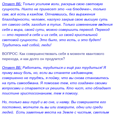
Ответ ВБ:
Только усилием воли, раскрыв свою световую
сущность. Никто не принесет это «на блюдечке», только
сам, всё есть в каждом. Отчаявшись, без выражения
благодарности, человек, наглухо закрыв свою высшую суть
от самого себя, заходит в тупик. Только изменением в
и
дения
себя и мира, своей сути, можно совершить переход. Переход
— это переход в себе и из себя, из своей кристальной
световой сущности. Это было, это есть, и это будет!
Трудитесь над собой, люди!
ВОПРОС: Как совершенствовать себя в моменте квантового
перехода, и как долго он продлится?
Ответ ВБ:
Работать, трудиться и ещё раз трудиться! Я
приму вашу боль, но, если вы станете иждивенцем,
совершенно не трудясь, я пойму, что вы снова становитесь
на путь самообмана. Я помогаю тем, кто озадачен своими
вопросами и старается их решить. Кто чист, кто обладает
поистине христосознанием, тем я помогу.
Но, только ваш труд и во сне, и наяву. Вы совершаете его
постоянно, молчите ль вы или говорите, одни или среди
людей. Есть заветные места на Земле с чистым, светлым