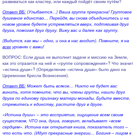
развиваться как кластер, или каждый пойдёт своим путём?
Ответ ВБ:
(Улыбается…) Ваша группа прекрасна! Групповое
душевное единство… Перейдя, вы снова объединитесь и на
новом уровне будете устремляться вверх, подтягивая друг
друга, помогая друг другу. Вижу вас и далее как группу.
(Видится, как мы – одно, и она в нас входит). Помните, я на
всех
уровнях с вами!
ВОПРОС: Если душа не выполнит задачи и миссию на Земле,
как это отразится на ней и «группе сопровождения»? Что значит
«истина души»? (Определение «истина души» было дано на
Церемонии Кресла Вознесения).
Ответ ВБ:
Может быть всякое… Никто не будет вас
винить, хотя помните, что вы, члены группы, нашли друг
друга по единому признаку матери-монады. Будьте вместе,
стремитесь к единству, растите друг в друге.
«Истина души» – это восприятие, ощущение всем своим
существом, ЧТО она, душа, говорит, вкладывает «всем
сердцем». Истина как открытая книга, показатель того –
что есть что. (Идут прекрасные энергии… Богиня – лицом к