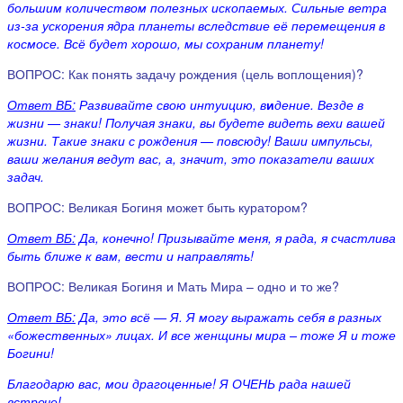
большим количеством полезных ископаемых. Сильные ветра
из-за ускорения ядра планеты вследствие её перемещения в
космосе. Всё будет хорошо, мы сохраним планету!
ВОПРОС: Как понять задачу рождения (цель воплощения)?
Ответ ВБ:
Развивайте свою интуицию, в
и
дение. Везде в
жизни — знаки! Получая знаки, вы будете видеть вехи вашей
жизни. Такие знаки с рождения — повсюду! Ваши импульсы,
ваши желания ведут вас, а, значит, это показатели ваших
задач.
ВОПРОС: Великая Богиня может быть куратором?
Ответ ВБ:
Да, конечно! Призывайте меня, я рада, я счастлива
быть ближе к вам, вести и направлять!
ВОПРОС: Великая Богиня и Мать Мира – одно и то же?
Ответ ВБ:
Да, это всё — Я. Я могу выражать себя в разных
«божественных» лицах. И все женщины мира – тоже Я и тоже
Богини!
Благодарю вас, мои драгоценные! Я ОЧЕНЬ рада нашей
встрече!