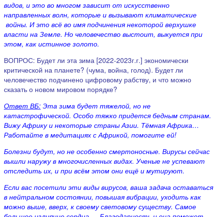
видов, и это во многом зависит от искусственно
направленных волн, которые и вызывают климатические
войны. И это всё во имя подчинения некоторой верхушке
власти на Земле. Но человечество выстоит, выкуется при
этом, как истинное золото
.
ВОПРОС: Будет ли эта зима [2022-2023г.г.] экономически
критической на планете? (чума, война, голод). Будет ли
человечество подчинено цифровому рабству, и что можно
сказать о новом мировом порядке?
Ответ ВБ:
Эта зима будет тяжелой, но не
катастрофической. Особо тяжко придется бедным странам.
Вижу Африку и некоторые страны Азии. Тёмная
Африка…
Работайте в медитациях с Африкой, помогите ей!
Болезни будут, но не особенно смертоносные. Вирусы сейчас
вышли наружу в многочисленных видах. Ученые не успевают
отследить их, и при всём этом они ещё и мутируют.
Если вас посетили эти виды вирусов, ваша задача оставаться
в нейтральном состоянии, повышая вибрации, уходить как
можно выше, вверх, к своему световому существу. Самое
большое излияние сердца — Благодарность и она поможет