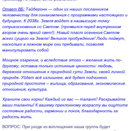
Ответ ВБ:
Тайберонн — один из наших посланников
человечеству для ознакомления с программами настоящего и
будущего. К 2038г. Земля войдет в наивысшую точку
соприкосновения со Светом. (проявился перед внутренним
взором очень яркий свет!). Новый пласт осенения Светом
всего сущего на Земле! Великое пробуждение! Люди поймут,
насколько в ложном мире они пребывали, позволяя
манипулировать собой.
Мощное озарение, и вследствие этого – желание жить по-
другому, оставив только истинные ценности: любовь,
бережное отношение к природной сути Земли, своей личной
природе. Уйдет всё излишнее, всё будет подчинено
природной простоте – жилища, образование, экономические
отношения, культура.
Храните свои корни! Каждый из вас — талант! Раскрывайте
ваши таланты! К вашему преклонному возрасту вы ощутите
состояние радости, гармонии и покоя, благодарность за
радость жить.
ВОПРОС: При уходе из воплощения наша группа будет