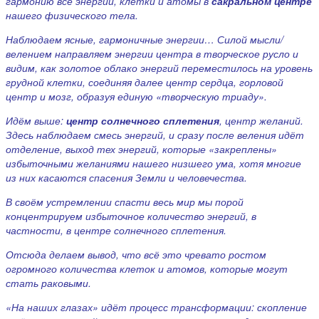
гармонию все энергии, клетки и атомы в
сакральном центре
нашего физического тела.
Наблюдаем ясные, гармоничные энергии… Силой мысли/
велением направляем энергии центра в творческое русло и
видим, как золотое облако энергий переместилось на уровень
грудной клетки, соединяя далее центр сердца, горловой
центр и мозг, образуя единую «творческую триаду».
Идём выше:
центр солнечного сплетения
, центр желаний.
Здесь наблюдаем смесь энергий, и сразу после веления идёт
отделение, выход тех энергий, которые «закреплены»
избыточными желаниями нашего низшего ума, хотя многие
из них касаются спасения Земли и человечества.
В своём устремлении спасти весь мир мы порой
концентрируем избыточное количество энергий, в
частности, в центре солнечного сплетения.
Отсюда делаем вывод, что всё это чревато ростом
огромного количества клеток и атомов, которые могут
стать раковыми.
«На наших глазах» идёт процесс трансформации: скопление