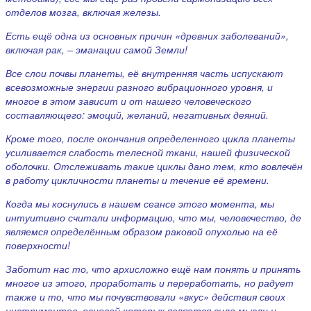
отделов мозга, включая железы.
Есть ещё одна из основных причин «древних заболеваний»,
включая рак, – эманации самой Земли!
Все слои почвы планеты, её внутренняя часть испускают
всевозможные энергии разного вибрационного уровня, и
многое в этом зависит и от нашего человеческого
составляющего: эмоций, желаний, негативных деяний.
Кроме того, после окончания определенного цикла планеты
усиливается слабость телесной ткани, нашей физической
оболочки. Отслеживать такие циклы дано тем, кто вовлечён
в работу цикличности планеты и течение её времени.
Когда мы коснулись в нашем сеансе этого момента, мы
интуитивно считали информацию, что мы, человечество, де
являемся определённым образом раковой опухолью на её
поверхности!
Заботит нас то, что архисложно ещё нам понять и принять
многое из этого, проработать и переработать, но радует
также и то, что мы почувствовали «вкус» действия своих
инструментов, основой которых является сила мысли и,