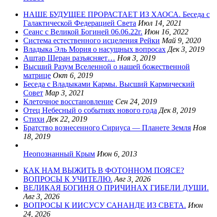
НАШЕ БУДУЩЕЕ ПРОРАСТАЕТ ИЗ ХАОСА. Беседа с
Галактической Федерацией Света
Июл 14, 2021
Сеанс с Великой Богиней 06.06.22г.
Июн 16, 2022
Система естественного исцеления Рейки
Май 9, 2020
Владыка Эль Мория о насущных вопросах
Дек 3, 2019
Аштар Шеран разъясняет…
Ноя 3, 2019
Высший Разум Вселенной о нашей божественной
матрице
Окт 6, 2019
Беседа с Владыками Кармы. Высший Кармический
Совет
Мар 3, 2021
Клеточное восстановление
Сен 24, 2019
Отец Небесный о событиях нового года
Дек 8, 2019
Стихи
Дек 22, 2019
Братство вознесенного Сириуса — Планете Земля
Ноя
18, 2019
Неопознанный Крым
Июн 6, 2013
КАК НАМ ВЫЖИТЬ В ФОТОННОМ ПОЯСЕ?
ВОПРОСЫ К УЧИТЕЛЮ.
Авг 3, 2026
ВЕЛИКАЯ БОГИНЯ О ПРИЧИНАХ ГИБЕЛИ ДУШИ.
Авг 3, 2026
ВОПРОСЫ К ИИСУСУ САНАНДЕ ИЗ СВЕТА.
Июн
24, 2026