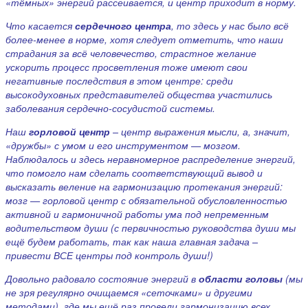
«тёмных» энергий рассеивается, и центр приходит в норму.
Что касается
сердечного центра
, то здесь у нас было всё
более-менее в норме, хотя следует отметить, что наши
страдания за всё человечество, страстное желание
ускорить процесс просветления тоже имеют свои
негативные последствия в этом центре: среди
высокодуховных представителей общества участились
заболевания сердечно-сосудистой системы.
Наш
горловой центр
– центр выражения мысли, а, значит,
«дружбы» с умом и его инструментом — мозгом.
Наблюдалось и здесь неравномерное распределение энергий,
что помогло нам сделать соответствующий вывод и
высказать веление на гармонизацию протекания энергий:
мозг — горловой центр с обязательной обусловленностью
активной и гармоничной работы ума под непременным
водительством души (с первичностью руководства души мы
ещё будем работать, так как наша главная задача –
привести ВСЕ центры под контроль души!)
Довольно радовало состояние энергий в
области головы
(мы
не зря регулярно очищаемся «сеточками» и другими
методами), где мы ещё раз провели гармонизацию всех