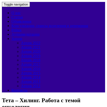
Toggle navigation
О нас
Статьи
Объявления
Консультации, сеансы исцеления и церемонии
Рейки
Аудиомедитации
Архив
Архив 2022
Архив 2021
Архив 2020
Архив 2019
Архив 2018
Архив 2017
Архив 2016
Архив 2015
Архив 2014
Архив 2013
Архив 2012
Контакты
Тета – Хилинг. Работа с темой
онкологии