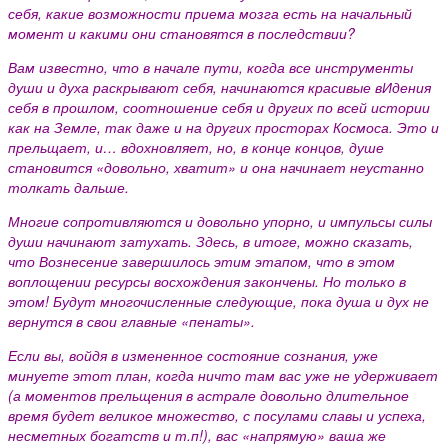
себя, какие возможности приема мозга есть на начальный
момент и какими они становятся в последствии?
Вам известно, что в начале пути, когда все инструменты
души и духа раскрывают себя, начинаются красивые вИдения
себя в прошлом, соотношение себя и других по всей истории
как на Земле, так даже и на других просторах Космоса. Это и
прельщает, и… вдохновляет, но, в конце концов, душе
становится «довольно, хватит» и она начинает неустанно
толкать дальше.
Многие сопротивляются и довольно упорно, и импульсы силы
души начинают затухать. Здесь, в итоге, можно сказать,
что Вознесение завершилось этим этапом, что в этом
воплощении ресурсы восхождения закончены. Но только в
этом! Будут многочисленные следующие, пока душа и дух не
вернутся в свои главные «пенаты».
Если вы, войдя в измененное состояние сознания, уже
минуете этот план, когда ничто там вас уже не удерживает
(а моментов прельщения в астрале довольно длительное
время будет великое множество, с посулами славы и успеха,
несметных богатств и т.п!), вас «напрямую» ваша же