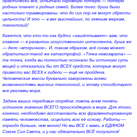
практически все, испытали огромную потерю —
потерю
родных планет и родных семей. Более того: души были
настолько травмированы, что до сих пор не могут обрести
цельность! И это —
в век высочайших, по земным меркам,
технологий!
Кажется, что кто-то как будто «нашёптывает» вам, что
главное —
в развитии искусственного интеллекта, душа же
—
дело «вторичное». И, таким образом, всё снова может
обратиться такой же катастрофой. «Точка невозврата» —
та точка, когда вы полностью осознали бы истинную суть
вещей и отказались бы от ВСЕХ средств, которые могут
привести вас ВСЕХ к гибели —
ещё не пройдена.
Человеческие массы буквально заворожены всеми
возможностями высоких технологий, и этому способствуют
все рекламы мира.
Задача ваших передовых отрядов: помочь всем понять
истинное значение ВСЕГО происходящего в мире. Для этого,
конечно, необходимо восстановить всю фрагментированную
память человечества, исцелить всю её основу. Работы —
гораздо больше, чем много! Но мы ВСЕ с вами, в ЕДИНОМ
Союзе Сил Света, и у нас обязательно ВСЁ получится!