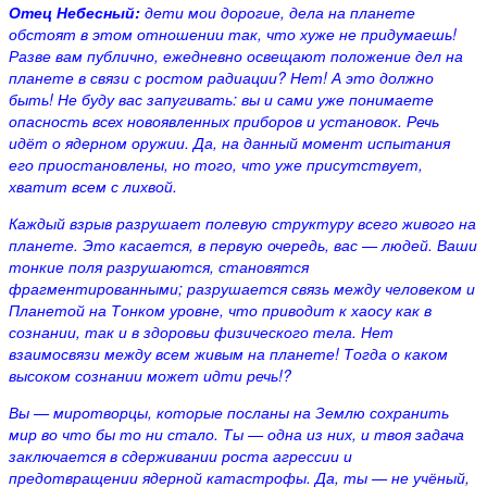
Отец Небесный:
дети мои дорогие, дела на планете
обстоят в этом отношении так, что хуже не придумаешь!
Разве вам публично, ежедневно освещают положение дел на
планете в связи с ростом радиации? Нет! А это должно
быть! Не буду вас запугивать: вы и сами уже понимаете
опасность всех новоявленных приборов и установок. Речь
идёт о ядерном оружии. Да, на данный момент испытания
его приостановлены, но того, что уже присутствует,
хватит всем с лихвой.
Каждый взрыв разрушает полевую структуру всего живого на
планете. Это касается, в первую очередь, вас — людей. Ваши
тонкие поля разрушаются, становятся
фрагментированными; разрушается связь между человеком и
Планетой на Тонком уровне, что приводит к хаосу как в
сознании, так и в здоровьи физического тела. Нет
взаимосвязи между всем живым на планете! Тогда о каком
высоком сознании может идти речь!?
Вы —
миротворцы, которые посланы на Землю сохранить
мир во что бы то ни стало. Ты —
одна из них, и твоя задача
заключается в сдерживании роста агрессии и
предотвращении ядерной катастрофы. Да, ты —
не учёный,