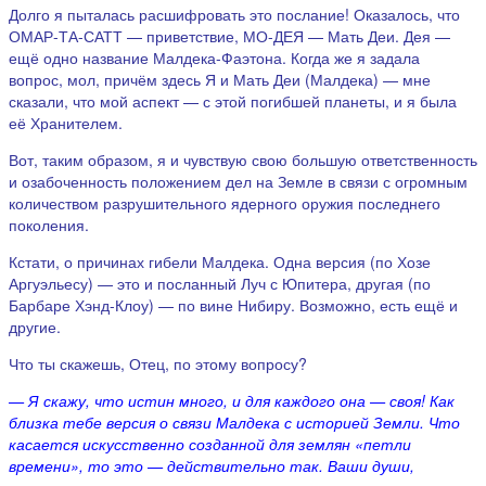
Долго я пыталась расшифровать это послание! Оказалось, что
ОМАР-ТА-САТТ — приветствие, МО-ДЕЯ — Мать Деи. Дея —
ещё одно название Малдека-Фаэтона. Когда же я задала
вопрос, мол, причём здесь Я и Мать Деи (Малдека) — мне
сказали, что мой аспект — с этой погибшей планеты, и я была
её Хранителем.
Вот, таким образом, я и чувствую свою большую ответственность
и озабоченность положением дел на Земле в связи с огромным
количеством разрушительного ядерного оружия последнего
поколения.
Кстати, о причинах гибели Малдека. Одна версия (по Хозе
Аргуэльесу) — это и посланный Луч с Юпитера, другая (по
Барбаре Хэнд-Клоу) — по вине Нибиру. Возможно, есть ещё и
другие.
Что ты скажешь, Отец, по этому вопросу?
— Я скажу, что истин много, и для каждого она — своя! Как
близка тебе версия о связи Малдека с историей Земли. Что
касается искусственно созданной для землян «петли
времени», то это —
действительно так. Ваши души,