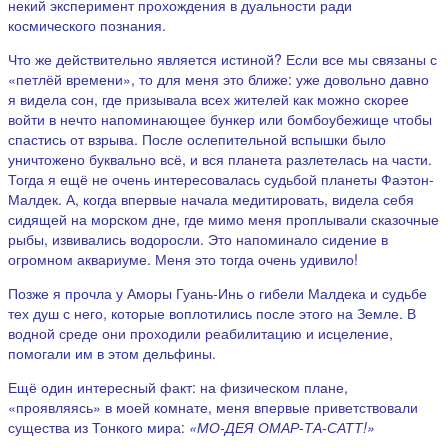
некий эксперимент прохождения в дуальности ради
космического познания.
Что же действительно является истиной? Если все мы связаны с
«петлёй времени», то для меня это ближе: уже довольно давно
я видела сон, где призывала всех жителей как можно скорее
войти в нечто напоминающее бункер или бомбоубежище чтобы
спастись от взрыва. После ослепительной вспышки было
уничтожено буквально всё, и вся планета разлетелась на части.
Тогда я ещё не очень интересовалась судьбой планеты Фаэтон-
Малдек. А, когда впервые начала медитировать, видела себя
сидящей на морском дне, где мимо меня проплывали сказочные
рыбы, извивались водоросли. Это напоминало сидение в
огромном аквариуме. Меня это тогда очень удивило!
Позже я прочла у Аморы Гуань-Инь о гибели Малдека и судьбе
тех душ с него, которые воплотились после этого на Земле. В
водной среде они проходили реабилитацию и исцеление,
помогали им в этом дельфины.
Ещё один интересный факт: на физическом плане,
«проявляясь» в моей комнате, меня впервые приветствовали
существа из Тонкого мира:
«МО-ДЕЯ ОМАР-ТА-САТТ!»