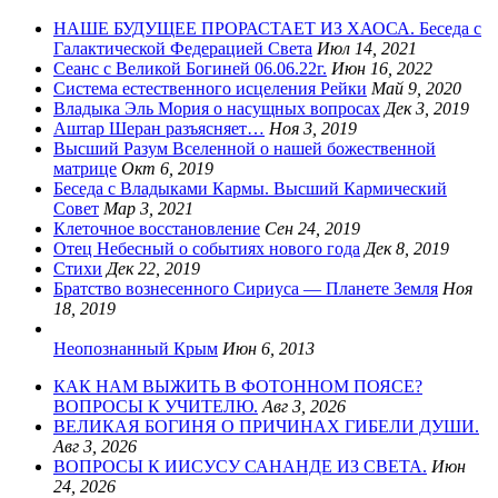
НАШЕ БУДУЩЕЕ ПРОРАСТАЕТ ИЗ ХАОСА. Беседа с
Галактической Федерацией Света
Июл 14, 2021
Сеанс с Великой Богиней 06.06.22г.
Июн 16, 2022
Система естественного исцеления Рейки
Май 9, 2020
Владыка Эль Мория о насущных вопросах
Дек 3, 2019
Аштар Шеран разъясняет…
Ноя 3, 2019
Высший Разум Вселенной о нашей божественной
матрице
Окт 6, 2019
Беседа с Владыками Кармы. Высший Кармический
Совет
Мар 3, 2021
Клеточное восстановление
Сен 24, 2019
Отец Небесный о событиях нового года
Дек 8, 2019
Стихи
Дек 22, 2019
Братство вознесенного Сириуса — Планете Земля
Ноя
18, 2019
Неопознанный Крым
Июн 6, 2013
КАК НАМ ВЫЖИТЬ В ФОТОННОМ ПОЯСЕ?
ВОПРОСЫ К УЧИТЕЛЮ.
Авг 3, 2026
ВЕЛИКАЯ БОГИНЯ О ПРИЧИНАХ ГИБЕЛИ ДУШИ.
Авг 3, 2026
ВОПРОСЫ К ИИСУСУ САНАНДЕ ИЗ СВЕТА.
Июн
24, 2026