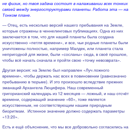
не физик, но твоя задача состоит в налаживании всех тонких
связей между энергоструктурами планеты. Работа эта —
на
Тонком плане.
— Отец, есть несколько версий нашего пребывания на Земле,
которые отражены в ченнелинговых публикациях. Одна из них
заключается в том, что для нашей планеты была создана
искусственно «петля времени», и все, чьи родные планеты были
уничтожены полностью, например Малдек, или планета стала
непригодной для жизни, были «сосланы» сюда, в своё прошлое,
чтобы всё начать сначала и пройти свою «точку невозврата».
Другая версия: на Землю был направлен «Луч ложного
времени», чтобы держать нас всех в повиновении (равнозначно
пребыванию в тюрьме). И это произошло вследствие прежних
эманаций Архангела Люцифера. Наш современный
григорианский календарь из 12 месяцев — ложный, и наш отсчёт
времени, содержащий значение «60», тоже является
искусственным, не соответствующим нашим природным
биоритмам. Истинное значение должно содержать параметры
«13:20».
Есть и ещё объяснение, что мы все добровольно согласились на